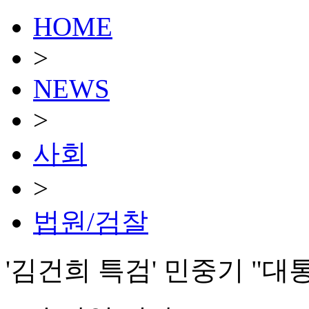
HOME
>
NEWS
>
사회
>
법원/검찰
'김건희 특검' 민중기 "대