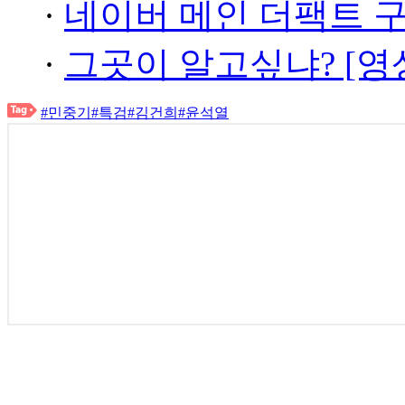
·
네이버 메인 더팩트 
·
그곳이 알고싶냐? [영
#민중기
#특검
#김건희
#윤석열