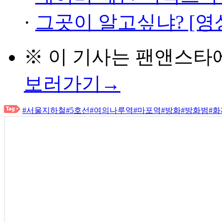
·
그곳이 알고싶냐? [영
※ 이 기사는
팬앤스타
보러가기→
#서울지하철
#5호선
#여의나루역
#마포역
#방화
#방화범
#화