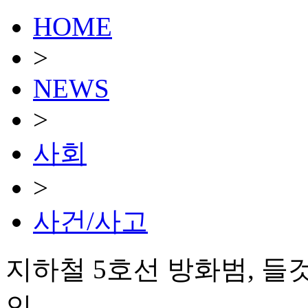
HOME
>
NEWS
>
사회
>
사건/사고
지하철 5호선 방화범, 
인