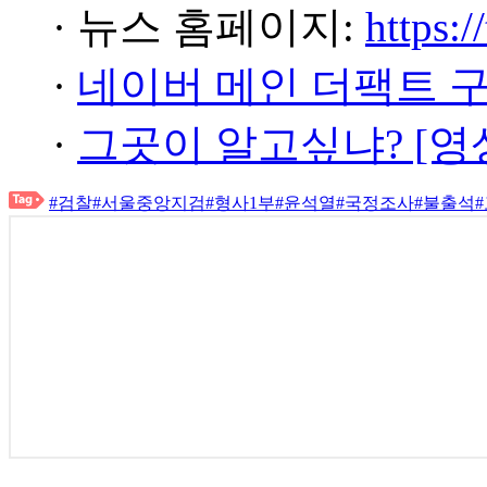
· 뉴스 홈페이지:
https:/
·
네이버 메인 더팩트 
·
그곳이 알고싶냐? [영
#검찰
#서울중앙지검
#형사1부
#윤석열
#국정조사
#불출석