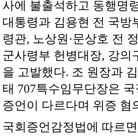
사에 불출석하고 동행명령
대통령과 김용현 전 국방부
령관, 노상원·문상호 전 
군사령부 헌병대장, 강의
을 고발했다. 조 원장과 
태 707특수임무단장은 
증언이 다르다며 위증 혐
국회증언감정법에 따르면 