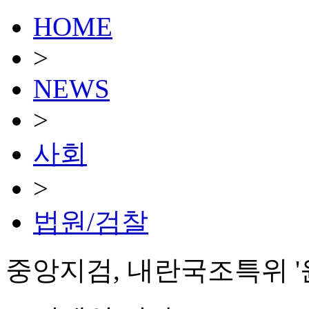
HOME
>
NEWS
>
사회
>
법원/검찰
중앙지검, 내란국조특위 '