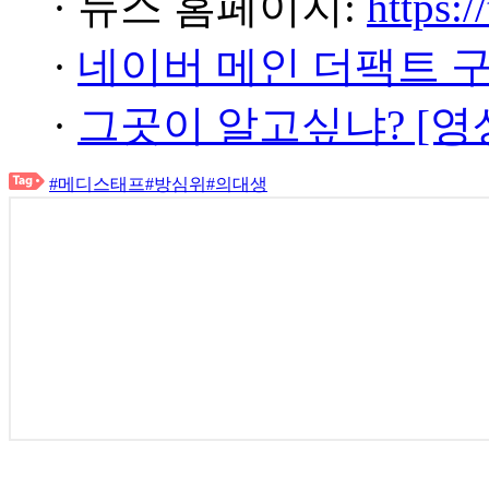
· 뉴스 홈페이지:
https:/
·
네이버 메인 더팩트 
·
그곳이 알고싶냐? [영
#메디스태프
#방심위
#의대생