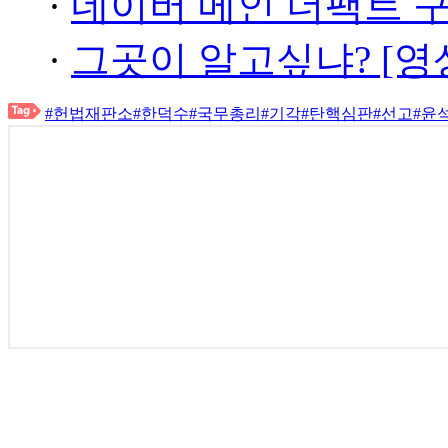
·
네이버 메인 더팩트 
·
그곳이 알고싶냐? [영
#헌법재판소
#한덕수
#국무총리
#기각
#탄핵심판
#선고
#윤