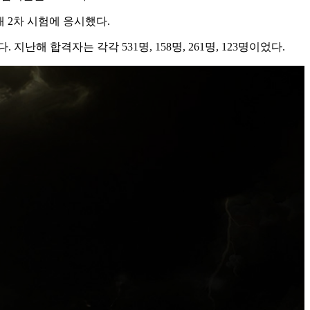
올해 2차 시험에 응시했다.
지난해 합격자는 각각 531명, 158명, 261명, 123명이었다.