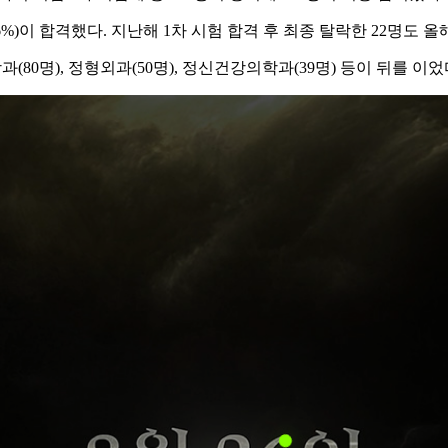
.6%)이 합격했다. 지난해 1차 시험 합격 후 최종 탈락한 22명도 
0명), 정형외과(50명), 정신건강의학과(39명) 등이 뒤를 이었다. 