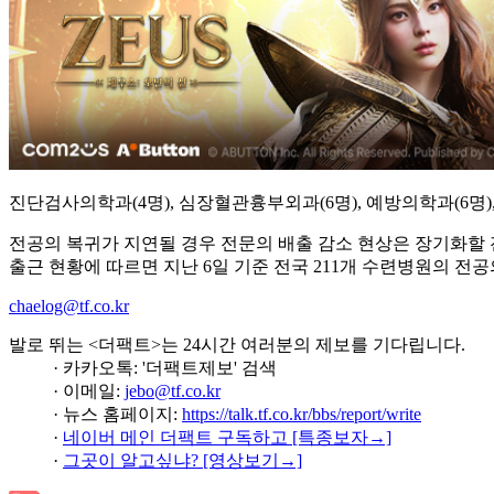
진단검사의학과(4명), 심장혈관흉부외과(6명), 예방의학과(6명),
전공의 복귀가 지연될 경우 전문의 배출 감소 현상은 장기화할 전
출근 현황에 따르면 지난 6일 기준 전국 211개 수련병원의 전공의 출
chaelog@tf.co.kr
발로 뛰는 <더팩트>는 24시간 여러분의 제보를 기다립니다.
· 카카오톡: '더팩트제보' 검색
· 이메일:
jebo@tf.co.kr
· 뉴스 홈페이지:
https://talk.tf.co.kr/bbs/report/write
·
네이버 메인 더팩트 구독하고 [특종보자→]
·
그곳이 알고싶냐? [영상보기→]