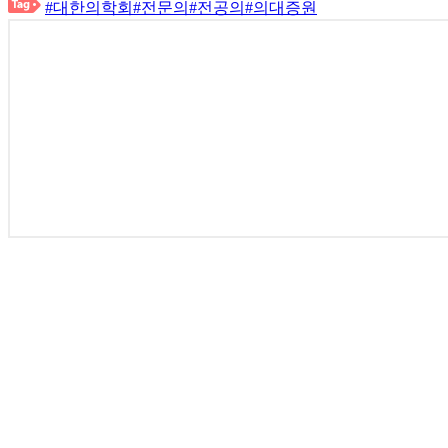
#대한의학회
#전문의
#전공의
#의대증원