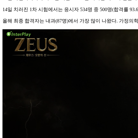
14일 치러진 1차 시험에서는 응시자 534명 중 500명(합격률 93
올해 최종 합격자는 내과(87명)에서 가장 많이 나왔다. 가정의학과(8