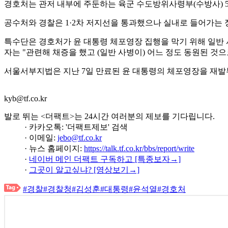
경호처는 관저 내부에 주둔하는 육군 수도방위사령부(수방사) 5
공수처와 경찰은 1·2차 저지선을 통과했으나 실내로 들어가는 정
특수단은 경호처가 윤 대통령 체포영장 집행을 막기 위해 일반 
자는 "관련해 채증을 했고 (일반 사병이) 어느 정도 동원된 것
서울서부지법은 지난 7일 만료된 윤 대통령의 체포영장을 재발
kyb@tf.co.kr
발로 뛰는 <더팩트>는 24시간 여러분의 제보를 기다립니다.
· 카카오톡: '더팩트제보' 검색
· 이메일:
jebo@tf.co.kr
· 뉴스 홈페이지:
https://talk.tf.co.kr/bbs/report/write
·
네이버 메인 더팩트 구독하고 [특종보자→]
·
그곳이 알고싶냐? [영상보기→]
#경찰
#경찰청
#김성훈
#대통령
#윤석열
#경호처