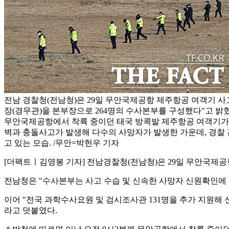
전남 경찰청(전남청)은 29일 무안국제공항 제주항공 여객기 사
장(경무관)을 본부장으로 264명의 수사본부를 구성했다"고 밝혔
무안국제공항에서 착륙 중이던 태국 방콕발 제주항공 여객기가
벽과 충돌사고가 발생해 다수의 사망자가 발생한 가운데, 경찰
고 있는 모습. /무안=박헌우 기자
[더팩트ㅣ김영봉 기자] 전남경찰청(전남청)은 29일 무안국제공
전남청은 "수사본부는 사고 수습 및 신속한 사망자 신원확인에
이어 "전국 과학수사요원 및 검시조사관 131명을 추가 지원해
라고 덧붙였다.