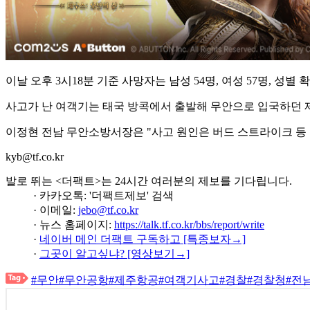
이날 오후 3시18분 기준 사망자는 남성 54명, 여성 57명, 성별
사고가 난 여객기는 태국 방콕에서 출발해 무안으로 입국하던 제주항공
이정현 전남 무안소방서장은 "사고 원인은 버드 스트라이크 등 
kyb@tf.co.kr
발로 뛰는 <더팩트>는 24시간 여러분의 제보를 기다립니다.
· 카카오톡: '더팩트제보' 검색
· 이메일:
jebo@tf.co.kr
· 뉴스 홈페이지:
https://talk.tf.co.kr/bbs/report/write
·
네이버 메인 더팩트 구독하고 [특종보자→]
·
그곳이 알고싶냐? [영상보기→]
#무안
#무안공항
#제주항공
#여객기사고
#경찰
#경찰청
#전