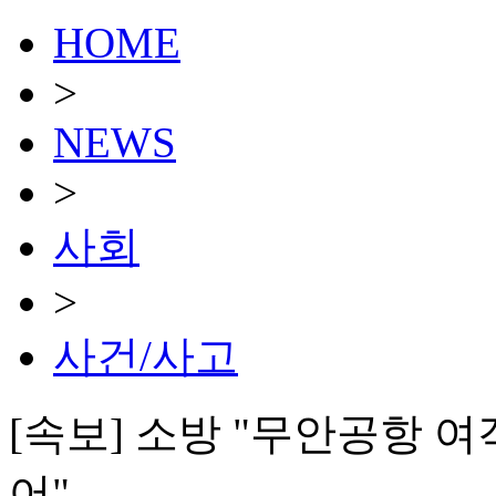
HOME
>
NEWS
>
사회
>
사건/사고
[속보] 소방 "무안공항 
어"