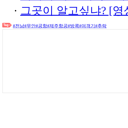
·
그곳이 알고싶냐? [영
#전남
#무안
#공항
#제주항공
#방콕
#여객기
#추락