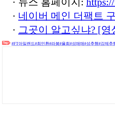
· 뉴스 홈페이지:
https:/
·
네이버 메인 더팩트 
·
그곳이 알고싶냐? [영
#FT아일랜드
#최민환
#라붐
#율희
#성매매
#성추행
#강제추