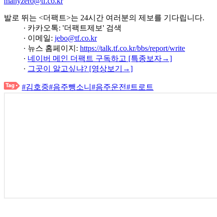
manyzero@tf.co.kr
발로 뛰는 <더팩트>는 24시간 여러분의 제보를 기다립니다.
· 카카오톡: '더팩트제보' 검색
· 이메일:
jebo@tf.co.kr
· 뉴스 홈페이지:
https://talk.tf.co.kr/bbs/report/write
·
네이버 메인 더팩트 구독하고 [특종보자→]
·
그곳이 알고싶냐? [영상보기→]
#김호중
#음주뺑소니
#음주운전
#트로트