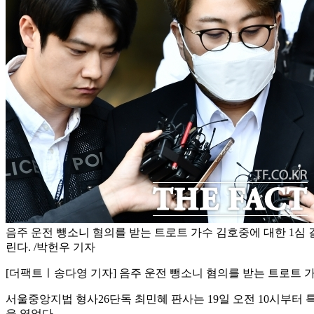
음주 운전 뺑소니 혐의를 받는 트로트 가수 김호중에 대한 1심 결
린다. /박헌우 기자
[더팩트ㅣ송다영 기자] 음주 운전 뺑소니 혐의를 받는 트로트 가수
서울중앙지법 형사26단독 최민혜 판사는 19일 오전 10시부
을 열었다.