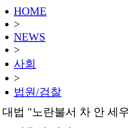
HOME
>
NEWS
>
사회
>
법원/검찰
대법 "노란불서 차 안 세