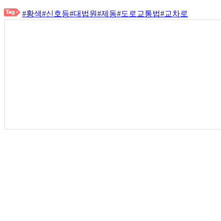
#황색
#신호등
#대법원
#제동
#도로교통법
#교차로