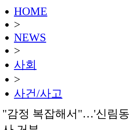
HOME
>
NEWS
>
사회
>
사건/사고
"감정 복잡해서"…'신림동
사 거부