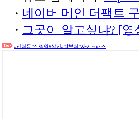
·
네이버 메인 더팩트 
·
그곳이 알고싶냐? [영
#신림동
#신림역
#살인
#칼부림
#사이코패스