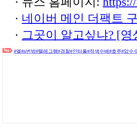
· 뉴스 홈페이지:
https:/
·
네이버 메인 더팩트 
·
그곳이 알고싶냐? [영
#엘
#n번방
#텔레그램
#경찰
#인터폴
#적색수배
#호주
#압수