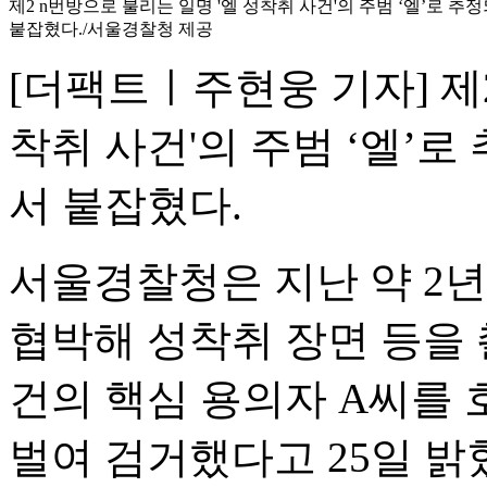
제2 n번방으로 불리는 일명 '엘 성착취 사건'의 주범 ‘엘’로 
붙잡혔다./서울경찰청 제공
[더팩트ㅣ주현웅 기자] 제2
착취 사건'의 주범 ‘엘’
서 붙잡혔다.
서울경찰청은 지난 약 2년
협박해 성착취 장면 등을
건의 핵심 용의자 A씨를
벌여 검거했다고 25일 밝