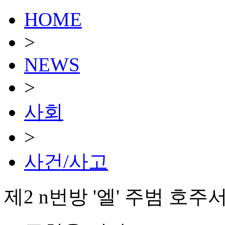
HOME
>
NEWS
>
사회
>
사건/사고
제2 n번방 '엘' 주범 호