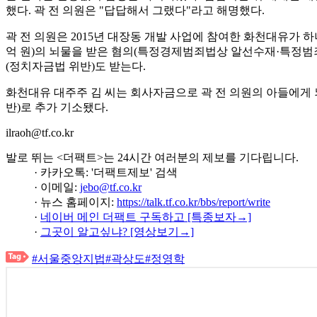
했다. 곽 전 의원은 "답답해서 그랬다"라고 해명했다.
곽 전 의원은 2015년 대장동 개발 사업에 참여한 화천대유가 
억 원)의 뇌물을 받은 혐의(특정경제범죄법상 알선수재·특정범죄가
(정치자금법 위반)도 받는다.
화천대유 대주주 김 씨는 회사자금으로 곽 전 의원의 아들에게 
반)로 추가 기소됐다.
ilraoh@tf.co.kr
발로 뛰는 <더팩트>는 24시간 여러분의 제보를 기다립니다.
· 카카오톡: '더팩트제보' 검색
· 이메일:
jebo@tf.co.kr
· 뉴스 홈페이지:
https://talk.tf.co.kr/bbs/report/write
·
네이버 메인 더팩트 구독하고 [특종보자→]
·
그곳이 알고싶냐? [영상보기→]
#서울중앙지법
#곽상도
#정영학