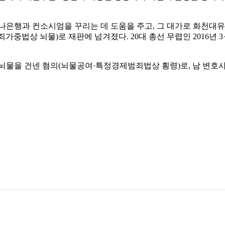
하나은행과 컨소시엄을 꾸리는 데 도움을 주고, 그 대가로 화천대유에
중법상 뇌물)로 재판에 넘겨졌다. 20대 총선 무렵인 2016년 3
뇌물을 건넨 혐의(뇌물공여·특정경제범죄법상 횡령)로, 남 변호사