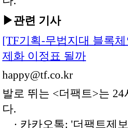
다.
▶관련 기사
[TF기획-무법지대 블록
제화 이정표 될까
happy@tf.co.kr
발로 뛰는 <더팩트>는 2
다.
· 카카오톡: '더팩트제보