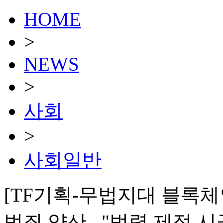
HOME
>
NEWS
>
사회
>
사회일반
[TF기획-무법지대 블록체
범죄 양산..."법령 제정 시