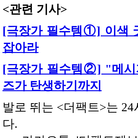
<관련 기사>
[극장가 필수템①] 이색 굿
잡아라
[극장가 필수템②] "메
즈가 탄생하기까지
발로 뛰는 <더팩트>는 2
다.