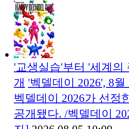
'교생실습'부터 '세계의
개
'벡델데이 2026', 
벡델데이 2026가 선정한
공개됐다. /벡델데이 2