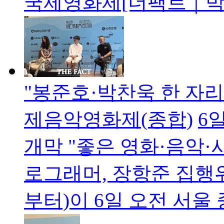
국제영화제[더팩트｜박
"봉준호·박찬욱 한 자
제음악영화제(종합)
6
개막 "좋은 영화·음악·
로그래머, 장항준 집행
부터)이 6일 오전 서울