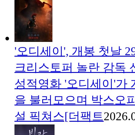
'오디세이', 개봉 첫날 
크리스토퍼 놀란 감독 
성적영화 '오디세이'가 개
을 불러모으며 박스오피
설 픽쳐스[더팩트
2026.