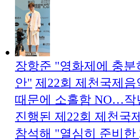
장항준 "영화제에 충분
안"
제22회 제천국제음
때문에 소홀함 NO…작
진행된 제22회 제천국
참석해 "열심히 준비한