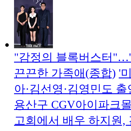
"감정의 블록버스터"…'
끈끈한 가족애(종합)
'
아·김선영·김영민도 출연
용산구 CGV아이파크몰에
고회에서 배우 하지원, 