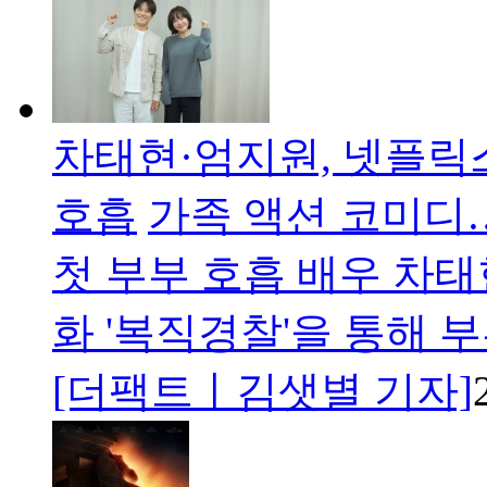
차태현·엄지원, 넷플릭
호흡
가족 액션 코미디
첫 부부 호흡 배우 차
화 '복직경찰'을 통해 
[더팩트ㅣ김샛별 기자]