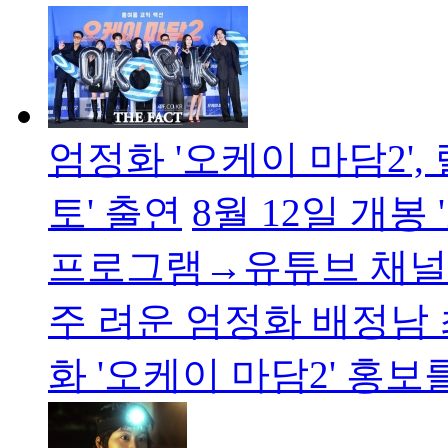
엄정화 '오케이 마담2',
토' 출연
8월 12일 개봉
프로그램→유튜브 채널
주 려운 엄정화 배정남
화 '오케이 마담2' 홍보