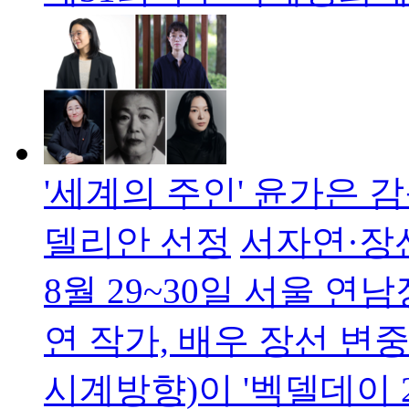
'세계의 주인' 윤가은 감독
델리안 선정
서자연·장
8월 29~30일 서울 
연 작가, 배우 장선 변
시계방향)이 '벡델데이 