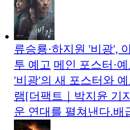
류승룡·하지원 '비광',
투 예고
메인 포스터·예
'비광'의 새 포스터와 
램[더팩트｜박지윤 기자]
운 연대를 펼쳐낸다.