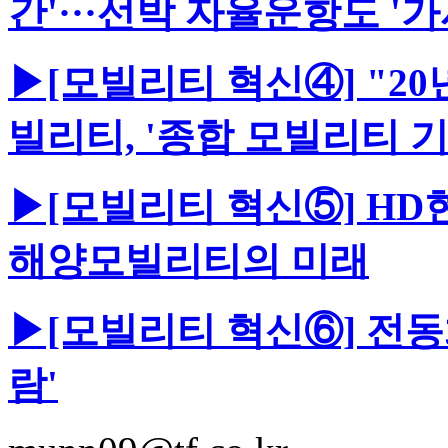
간'···선박 자율운항도 '가
▶[모빌리티 혁신④] "20
빌리티, '종합 모빌리티 
▶[모빌리티 혁신⑤] H
해양모빌리티의 미래
▶[모빌리티 혁신⑥] 전동
람'