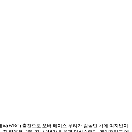
래식(WBC) 출전으로 오버 페이스 우려가 감돌던 차에 여지없이
점 타율은 .268. 지난 2년간 타율과 엇비슷했다. 메이저리그 데