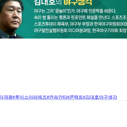
#타격왕
#루이스아라에즈
#연속안타
#콘택트
#김대호야구생각