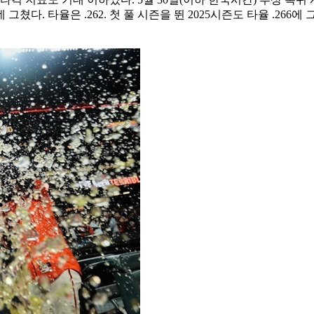
그쳤다. 타율은 .262. 첫 풀 시즌을 뛴 2025시즌도 타율 .26