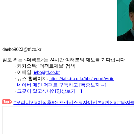
daeho9022@tf.co.kr
발로 뛰는 <더팩트>는 24시간 여러분의 제보를 기다립니다.
· 카카오톡: '더팩트제보' 검색
· 이메일:
jebo@tf.co.kr
· 뉴스 홈페이지:
https://talk.tf.co.kr/bbs/report/write
·
네이버 메인 더팩트 구독하고 [특종보자→]
·
그곳이 알고싶냐? [영상보기→]
#오피니언
#이정후
#샌프란시스코자이언츠
#변신
#교타자