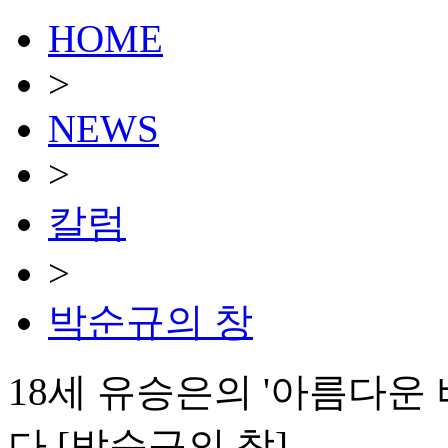
HOME
>
NEWS
>
칼럼
>
박순규의 창
18세 유승은의 '아름다운 
다 [박순규의 창]