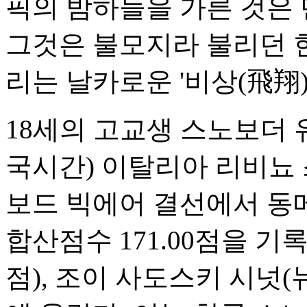
픽의 밤하늘을 가른 것은
그것은 불모지라 불리던 
리는 날카로운 '비상(飛翔)
18세의 고교생 스노보더 
국시간) 이탈리아 리비뇨
보드 빅에어 결선에서 동메
합산점수 171.00점을 기
점), 조이 사도스키 시넛(뉴