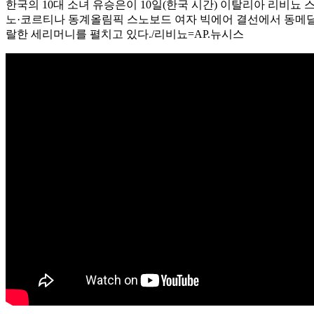
한국의 10대 소녀 유승은이 10일(한국 시간) 이탈리아 리비뇨 스
노·코르티나 동계올림픽 스노보드 여자 빅에어 결선에서 동메달
랄한 세리머니를 펼치고 있다./리비뇨=AP.뉴시스