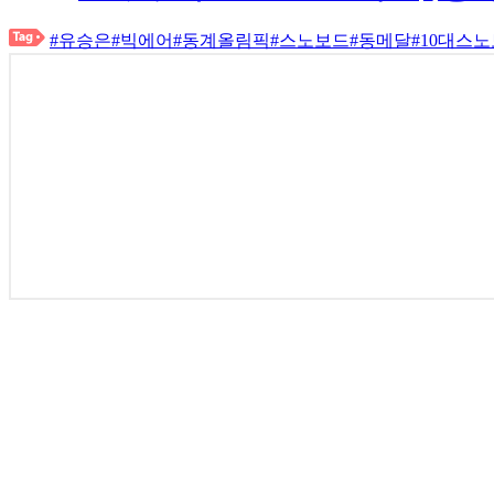
#유승은
#빅에어
#동계올림픽
#스노보드
#동메달
#10대스