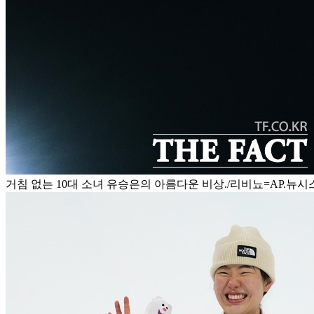
거침 없는 10대 소녀 유승은의 아름다운 비상./리비뇨=AP.뉴시