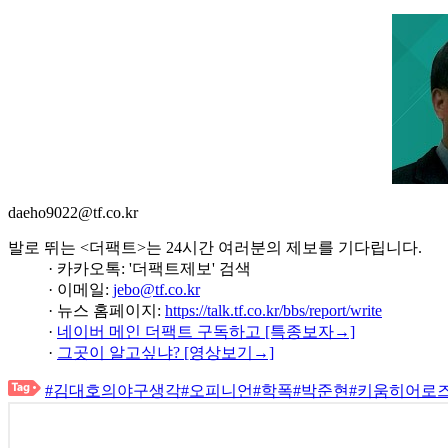
daeho9022@tf.co.kr
발로 뛰는 <더팩트>는 24시간 여러분의 제보를 기다립니다.
· 카카오톡: '더팩트제보' 검색
· 이메일:
jebo@tf.co.kr
· 뉴스 홈페이지:
https://talk.tf.co.kr/bbs/report/write
·
네이버 메인 더팩트 구독하고 [특종보자→]
·
그곳이 알고싶냐? [영상보기→]
#김대호의야구생각
#오피니언
#학폭
#박준현
#키움히어로