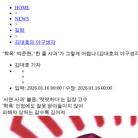
HOME
>
NEWS
>
칼럼
>
김대호의 야구생각
‘학폭’ 박준현, ‘한 줄 사과’가 그렇게 어렵나 [김대호의 야구생각
김대호 기자
입력: 2026.01.16 00:00 / 수정: 2026.01.16 00:00
'서면 사과' 불응, '떳떳하다'는 입장 고수
'학폭' 인정에도 잘못 받아들이지 않아
피해자 상처는 갈수록 깊어져