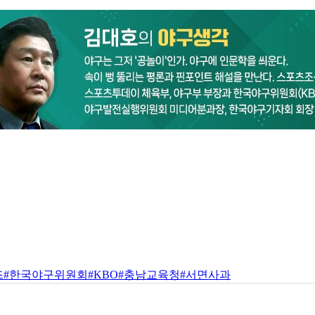
즈
#한국야구위원회
#KBO
#충남교육청
#서면사과