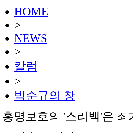
HOME
>
NEWS
>
칼럼
>
박순규의 창
홍명보호의 '스리백'은 죄가