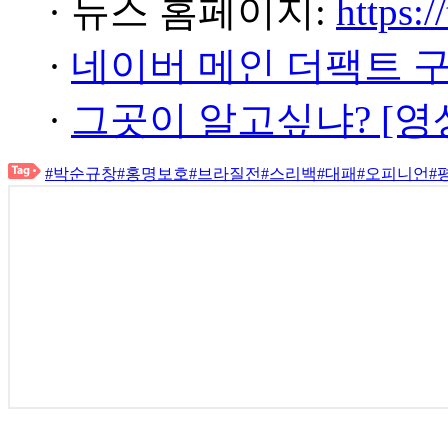
· 뉴스 홈페이지:
https:/
·
네이버 메인 더팩트 
·
그곳이 알고싶냐? [영
#박순규창
#홍명보호
#브라질전
#스리백
#대패
#오피니언
#