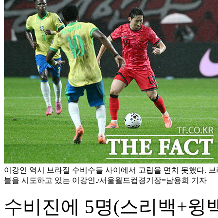
이강인 역시 브라질 수비수들 사이에서 고립을 면치 못했다. 브
블을 시도하고 있는 이강인./서울월드컵경기장=남용희 기자
수비진에 5명(스리백+윙