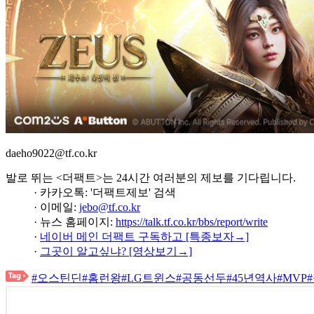
daeho9022@tf.co.kr
발로 뛰는 <더팩트>는 24시간 여러분의 제보를 기다립니다.
· 카카오톡: '더팩트제보' 검색
· 이메일:
jebo@tf.co.kr
· 뉴스 홈페이지:
https://talk.tf.co.kr/bbs/report/write
·
네이버 메인 더팩트 구독하고 [특종보자→]
·
그곳이 알고싶냐? [영상보기→]
#오스틴딘
#홈런왕
#LG트윈스
#공동선두
#45년역사
#MVP