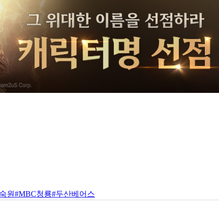
#숙원
#MBC청룡
#두산베어스