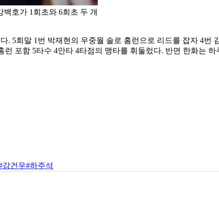
강백호가 1회초와 6회초 두 개
. 5회말 1번 박재현의 우중월 솔로 홈런으로 리드를 잡자 4번 
결승 홈런 포함 5타수 4안타 4타점의 맹타를 휘둘렀다. 반면 한화는
#강건우
#하주석