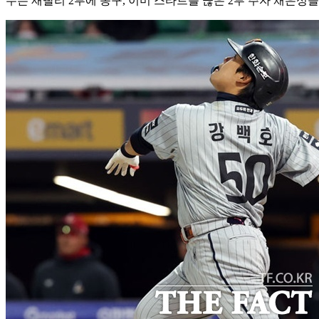
수는 재빨리 2루에 송구, 이미 스타트를 끊은 2루 주자 채은성을