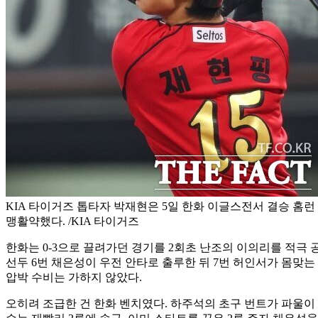
KIA 타이거즈 톱타자 박재현은 5일 한화 이글스전서 결승 홈런
맹활약했다. /KIA 타이거즈
한화는 0-3으로 끌려가던 경기를 2회초 난조의 이의리를 적극 공
선두 6번 채은성이 우전 안타로 출루한 뒤 7번 허인서가 몸맞는 
압박 수비는 가하지 않았다.
오히려 조급한 건 한화 벤치였다. 하주석의 초구 번트가 파울이 되