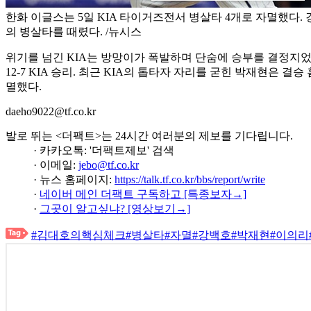
한화 이글스는 5일 KIA 타이거즈전서 병살타 4개로 자멸했다. 
의 병살타를 때렸다. /뉴시스
위기를 넘긴 KIA는 방망이가 폭발하며 단숨에 승부를 결정지었다
12-7 KIA 승리. 최근 KIA의 톱타자 자리를 굳힌 박재현은 
멸했다.
daeho9022@tf.co.kr
발로 뛰는 <더팩트>는 24시간 여러분의 제보를 기다립니다.
· 카카오톡: '더팩트제보' 검색
· 이메일:
jebo@tf.co.kr
· 뉴스 홈페이지:
https://talk.tf.co.kr/bbs/report/write
·
네이버 메인 더팩트 구독하고 [특종보자→]
·
그곳이 알고싶냐? [영상보기→]
#김대호의핵심체크
#병살타
#자멸
#강백호
#박재현
#이의리