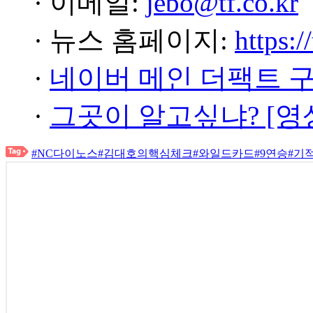
· 이메일:
jebo@tf.co.kr
· 뉴스 홈페이지:
https:/
·
네이버 메인 더팩트 
·
그곳이 알고싶냐? [영
#NC다이노스
#김대호의핵심체크
#와일드카드
#9연승
#기