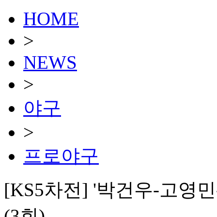
HOME
>
NEWS
>
야구
>
프로야구
[KS5차전] '박건우-고영민
(3회)