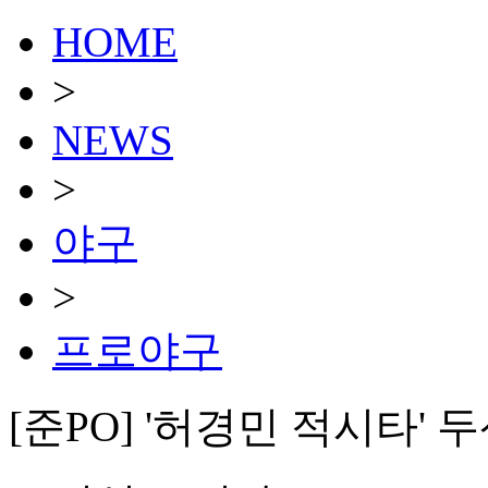
HOME
>
NEWS
>
야구
>
프로야구
[준PO] '허경민 적시타' 두산