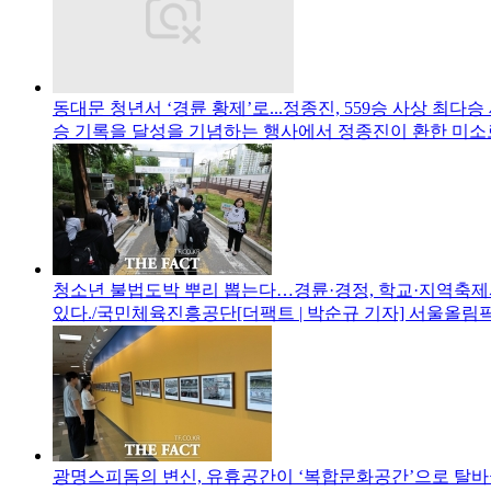
동대문 청년서 ‘경륜 황제’로...정종진, 559승 사상 최다승
승 기록을 달성을 기념하는 행사에서 정종진이 환한 미소
청소년 불법도박 뿌리 뽑는다…경륜·경정, 학교·지역축제
있다./국민체육진흥공단[더팩트 | 박순규 기자] 서울올
광명스피돔의 변신, 유휴공간이 ‘복합문화공간’으로 탈