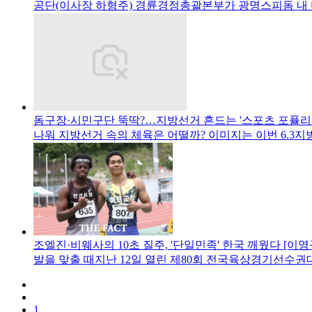
공단(이사장 하형주) 경륜경정총괄본부가 광명스피돔 내
돔구장·시민구단 뚝딱?…지방선거 흔드는 '스포츠 포퓰리즘
나워 지방선거 속의 체육은 어떨까? 이미지는 이번 6.3
조엘진·비웨사의 10초 질주, '단일민족' 한국 깨웠다 [이
발을 맞출 때지난 12일 열린 제80회 전국육상경기선수권
1