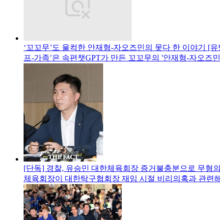
‘꼬꼬무’도 울컥한 안재형-자오즈민의 못다 한 이야기 [
프-가족’은 속편챗GPT가 만든 꼬꼬무의 '안재형-자오즈
[단독] 경찰, 유승민 대한체육회장 증거불충분으로 무혐의
체육회장이 대한탁구협회장 재임 시절 비리의혹과 관련해