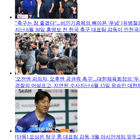
"축구는 참 좋겠다"...비인기종목의 뼈아픈 '푸념' [유병
지난 6월 30일 홍명보 전 한국 축구 대표팀 감독이 인천국
'오전엔 피의자, 오후엔 공권력 촉구'...대한체육회장의 '두
경찰의 어설프고, 지연된 수사지난 6월 15일 유승민 대
[단독] 오상은 탁구 男 대표팀 감독, 9월 아시안게임 앞두고