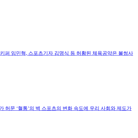
골키퍼 임민혁, 스포츠기자 김명식 등 허황된 체육공약은 볼썽사
웨사가 허문 ‘혈통’의 벽 스포츠의 변화 속도에 우리 사회와 제도가