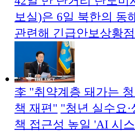
42일 만 단거리 탄도
보실)은 6일 북한의 
관련해 긴급안보상황
李 "취약계층 돼가는 
책 재편"
"청년 실수요·
책 접근성 높일 'AI 