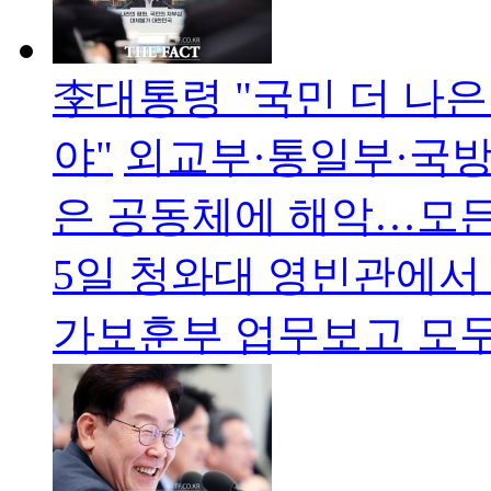
李대통령 "국민 더 나은
야"
외교부·통일부·국방
은 공동체에 해악…모든
5일 청와대 영빈관에서
가보훈부 업무보고 모