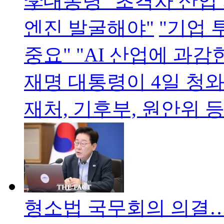
李대통령 "초격차 산업
엔진 발굴해야"
"기업 
중요" "AI 산업에 과감
재명 대통령이 4일 청와
재처, 기후부, 원안위 
형소법 국무회의 의결…檢