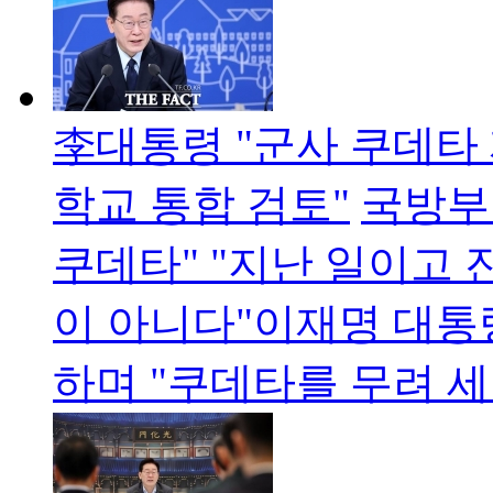
李대통령 "군사 쿠데타 
학교 통합 검토"
국방부
쿠데타" "지난 일이고 
이 아니다"이재명 대통
하며 "쿠데타를 무려 세