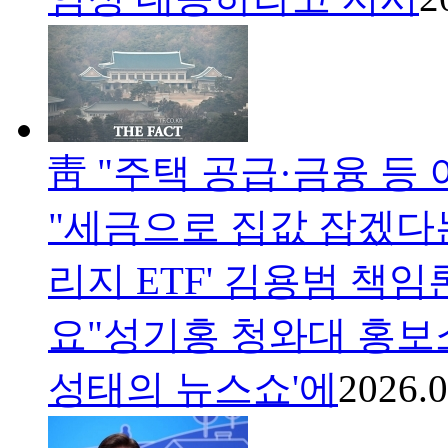
靑 "주택 공급·금융 등
"세금으로 집값 잡겠다는
리지 ETF' 김용범 책임
요"성기홍 청와대 홍보소
성태의 뉴스쇼'에
2026.0