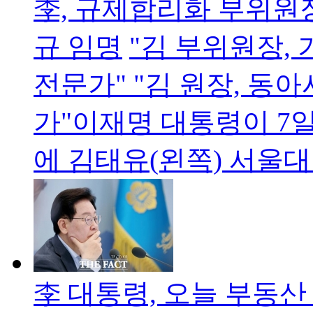
李, 규제합리화 부위원
규 임명
"김 부위원장,
전문가" "김 원장, 동
가"이재명 대통령이 7
에 김태유(왼쪽) 서울
李 대통령, 오늘 부동산