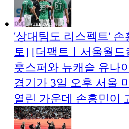
'상대팀도 리스펙트' 
토]
[더팩트ㅣ서울월드
훗스퍼와 뉴캐슬 유나이
경기가 3일 오후 서울
열린 가운데 손흥민이 