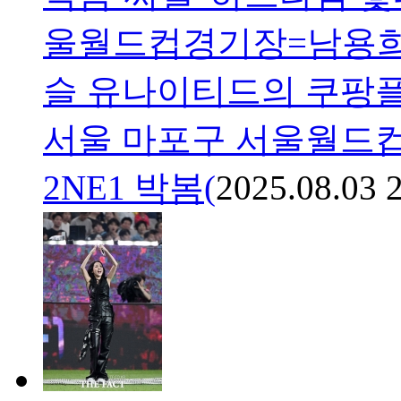
울월드컵경기장=남용희 
슬 유나이티드의 쿠팡플
서울 마포구 서울월드
2NE1 박봄(
2025.08.03 