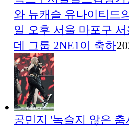
와 뉴캐슬 유나이티드의
일 오후 서울 마포구 
데 그룹 2NE1이 축하
20
공민지 '녹슬지 않은 춤사