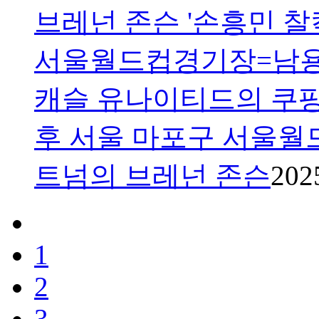
브레넌 존슨 '손흥민 찰칵
서울월드컵경기장=남용희
캐슬 유나이티드의 쿠팡
후 서울 마포구 서울월
트넘의 브레넌 존슨
202
1
2
3