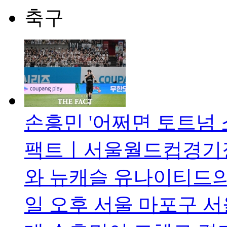
축구
손흥민 '어쩌면 토트넘 소
팩트ㅣ서울월드컵경기장
와 뉴캐슬 유나이티드의
일 오후 서울 마포구 