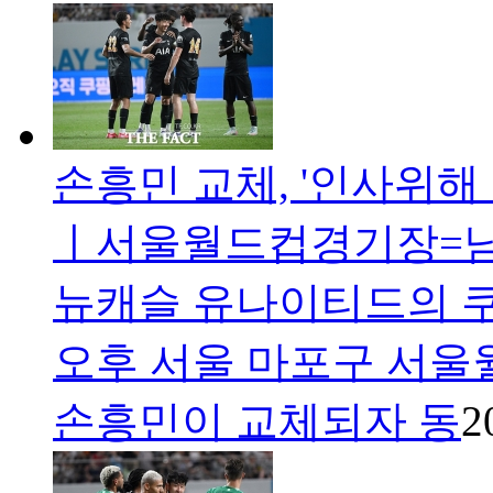
손흥민 교체, '인사위해 
ㅣ서울월드컵경기장=남
뉴캐슬 유나이티드의 쿠
오후 서울 마포구 서
손흥민이 교체되자 동
2