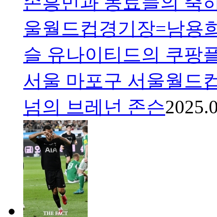
손흥민과 동료들의 축하 
울월드컵경기장=남용희 
슬 유나이티드의 쿠팡플
서울 마포구 서울월드
넘의 브레넌 존슨
2025.0