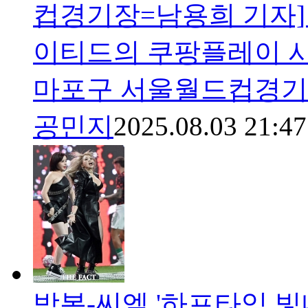
컵경기장=남용희 기자]
이티드의 쿠팡플레이 시
마포구 서울월드컵경기장
공민지
2025.08.03 21:47
박봄-씨엘 '하프타임 빛내