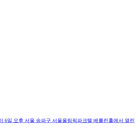
)이 6일 오후 서울 송파구 서울올림픽파크텔 베를린홀에서 열린