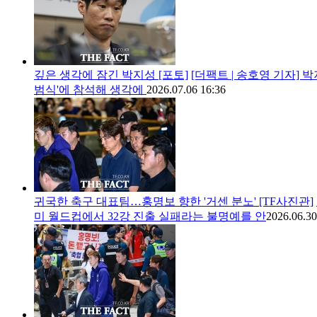
깊은 생각에 잠긴 박지성 [포토]
[더팩트 | 송호영 기자]
범식'에 참석해 생각에
2026.07.06 16:36
귀국한 축구 대표팀…홍명보 향한 '거센 분노' [TF사진관]
미 월드컵에서 32강 진출 실패라는 불명예를 안
2026.06.30