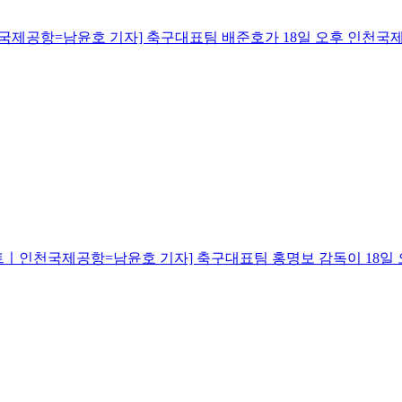
제공항=남윤호 기자] 축구대표팀 배준호가 18일 오후 인천국제공
트ㅣ인천국제공항=남윤호 기자] 축구대표팀 홍명보 감독이 18일 오