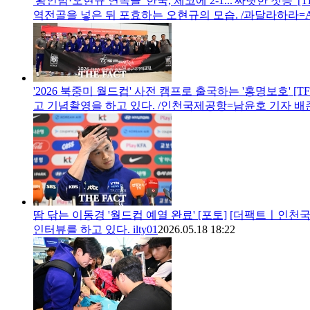
'황인범·오현규 연속골' 한국, 체코에 2-1...'짜릿한 첫승' [
역전골을 넣은 뒤 포효하는 오현규의 모습. /과달라하라=A
'2026 북중미 월드컵' 사전 캠프로 출국하는 '홍명보호' [T
고 기념촬영을 하고 있다. /인천국제공항=남윤호 기자 
땀 닦는 이동경 '월드컵 예열 완료' [포토]
[더팩트ㅣ인천국제
인터뷰를 하고 있다. ilty01
2026.05.18 18:22