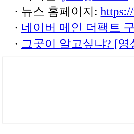
· 뉴스 홈페이지:
https:/
·
네이버 메인 더팩트 
·
그곳이 알고싶냐? [영