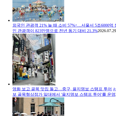
외국인 관광객 21% 늘 때 소비 57%↑…서울서 5조6000억
인 관광객이 823만명으로 전년 동기 대비 21.3%
2026.07.29
영화 보고 골목 맛집 돌고…중구, 을지명보 스탬프 투어
보 골목형상점가 일대에서 '을지명보 스탬프 투어'를 운영