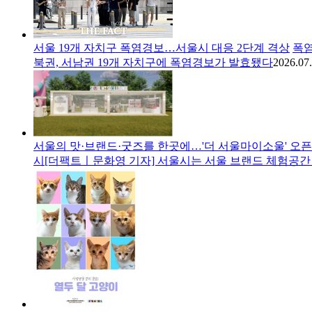
서울 19개 자치구 폭염경보…서울시 대응 2단계 격상
폭염
북권, 서남권 19개 자치구에 폭염경보가 발효됐다
2026.07.
서울의 맛·브랜드·굿즈를 한곳에…'더 서울마이소울' 오픈
시[더팩트ㅣ문화영 기자] 서울시는 서울 브랜드 체험공