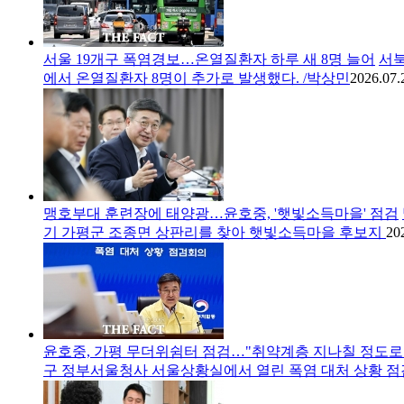
서울 19개구 폭염경보…온열질환자 하루 새 8명 늘어
서북
에서 온열질환자 8명이 추가로 발생했다. /박상민
2026.07.
맹호부대 훈련장에 태양광…윤호중, '햇빛소득마을' 점검
기 가평군 조종면 상판리를 찾아 햇빛소득마을 후보지
20
윤호중, 가평 무더위쉼터 점검…"취약계층 지나칠 정도로
구 정부서울청사 서울상황실에서 열린 폭염 대처 상황 