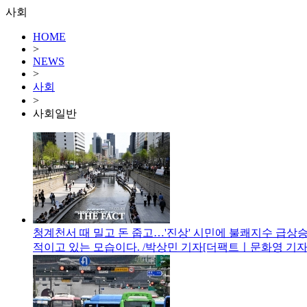
사회
HOME
>
NEWS
>
사회
>
사회일반
청계천서 때 밀고 돈 줍고…'진상' 시민에 불쾌지수 급상
적이고 있는 모습이다. /박상민 기자[더팩트ㅣ문화영 기자