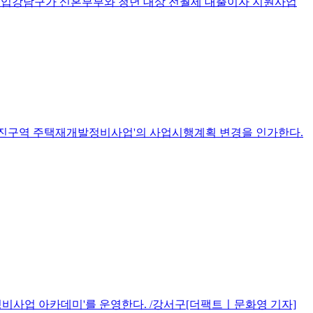
만원 투입강남구가 신혼부부와 청년 대상 전월세 대출이자 지원사업
촉진구역 주택재개발정비사업'의 사업시행계획 변경을 인가한다.
정비사업 아카데미'를 운영한다. /강서구[더팩트ㅣ문화영 기자]