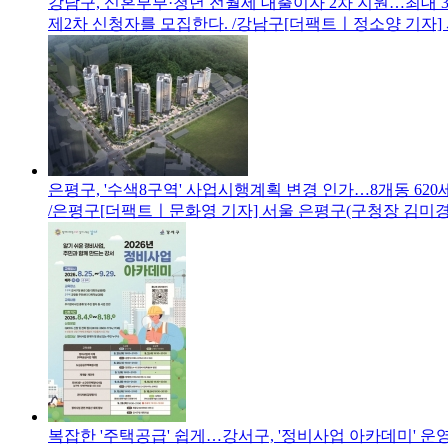
강남구, 신혼부부·청년 전월세 대출이자 2차 지원…최대 3
제2차 신청자를 모집한다. /강남구[더팩트ㅣ정소양 기자]
은평구, '수색8구역' 사업시행계획 변경 인가…8개동 620
/은평구[더팩트ㅣ문화영 기자] 서울 은평구(구청장 김미경
복잡한 '주택공급' 쉽게…강서구, '정비사업 아카데미' 운