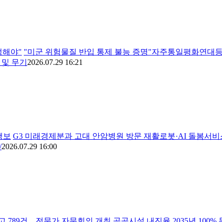
정해야"
"미군 위험물질 반입 통제 불능 증명"자주통일평화연대등
 및 무기
2026.07.29 16:21
행보
G3 미래경제분과 고대 안암병원 방문 재활로봇·AI 돌봄서
/
2026.07.29 16:00
 789건…전문가 자문회의 개최 공공시설 내진율 2035년 100