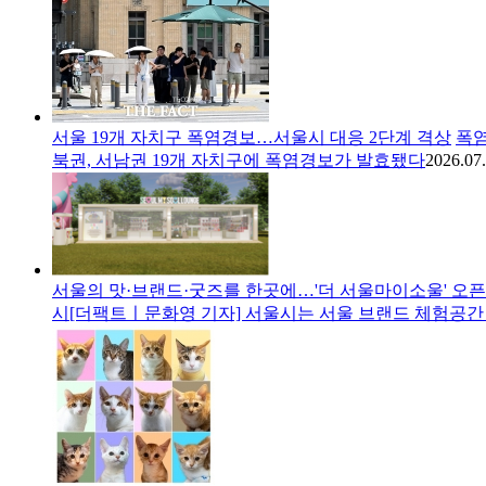
서울 19개 자치구 폭염경보…서울시 대응 2단계 격상
폭염
북권, 서남권 19개 자치구에 폭염경보가 발효됐다
2026.07.
서울의 맛·브랜드·굿즈를 한곳에…'더 서울마이소울' 오픈
시[더팩트ㅣ문화영 기자] 서울시는 서울 브랜드 체험공