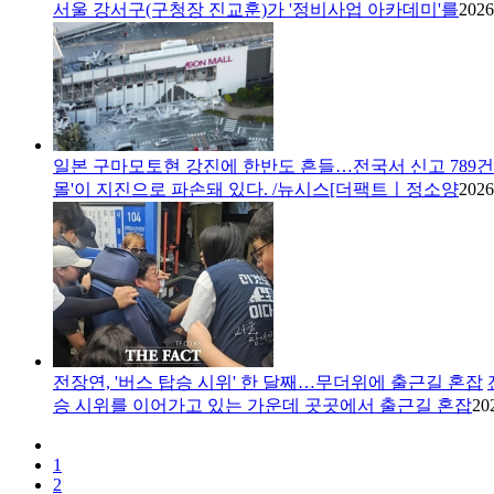
서울 강서구(구청장 진교훈)가 '정비사업 아카데미'를
2026
일본 구마모토현 강진에 한반도 흔들…전국서 신고 789건
몰'이 지진으로 파손돼 있다. /뉴시스[더팩트ㅣ정소양
2026
전장연, '버스 탑승 시위' 한 달째…무더위에 출근길 혼잡
승 시위를 이어가고 있는 가운데 곳곳에서 출근길 혼잡
20
1
2