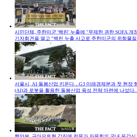
시민단체, 주한미군 '백린' 누출에 "무제한 권한 SOFA 개
기자회견을 열고 "백린 누출 사고로 주한미군의 위험물질
서울시, AI·돌봄산업 키운다…G3 미래경제분과 첫 현장 
(AI)과 로봇을 활용한 돌봄산업 육성 전략 마련에 나섰다. 
행안부, 구마모토현 강진에 전문가 자문회의
국내 유감신고