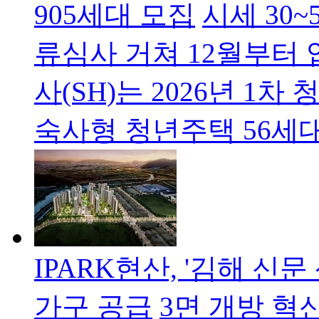
905세대 모집
시세 30~
류심사 거쳐 12월부터
사(SH)는 2026년 1
숙사형 청년주택 56세
IPARK현산, '김해 신
가구 공급
3면 개방 혁