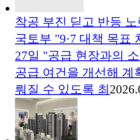
착공 부진 딛고 반등 
국토부 "9·7 대책 목
27일 "공급 현장과의
공급 여건을 개선해 계
뤄질 수 있도록 최
2026.