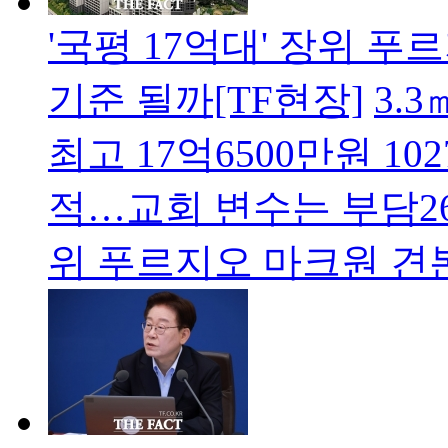
'국평 17억대' 장위 푸
기준 될까[TF현장]
3.
최고 17억6500만원 1
적…교회 변수는 부담2
위 푸르지오 마크원 견