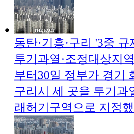
동탄·기흥·구리 '3중 
투기과열·조정대상지역 
부터30일 정부가 경기 
구리시 세 곳을 투기과
래허기구역으로 지정했