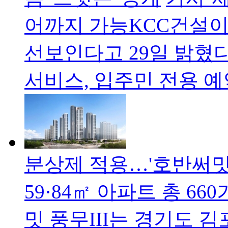
어까지 가능KCC건설이
선보인다고 29일 밝혔다
서비스, 입주민 전용 예
분상제 적용…'호반써밋 풍
59·84㎡ 아파트 총 
밋 풍무III는 경기도 김