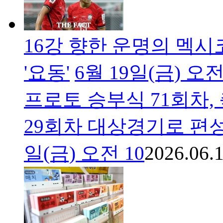
16강 향한 운명의 멕
'요동'
6월 19일(금) 
프로토 승부식 71회차,
29회차 대상경기로 편
일(금) 오전 10
2026.06.