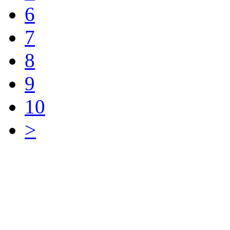
6
7
8
9
10
>