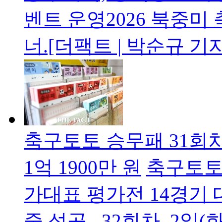
벤트 운영2026 북중미
너.[더팩트 | 박순규 기자] 
축구토토 승무패 31회차
1억 1900만 원
축구토토 
가대표 평가전 14경기 
중 성공...32회차, 2일(