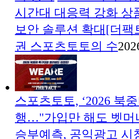
시간대 대응력 강화 상품
보안 솔루션 확대[더팩트
권 스포츠토토의 수
202
스포츠토토, ‘2026 
행…"가입만 해도 벳머
승부예측, 공익광고 시청