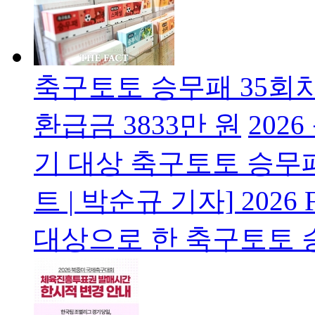
축구토토 승무패 35회차
환급금 3833만 원
202
기 대상 축구토토 승무
트 | 박순규 기자] 202
대상으로 한 축구토토 