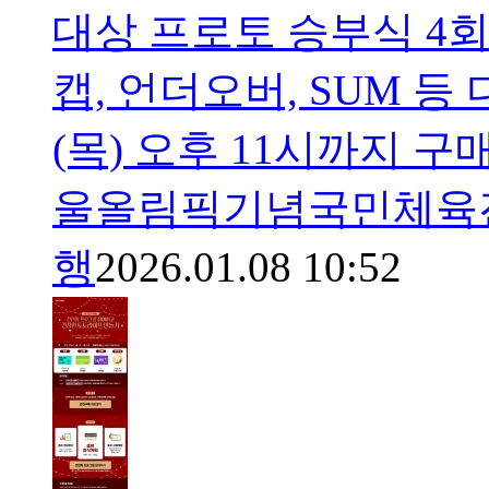
대상 프로토 승부식 4회
캡, 언더오버, SUM 등
(목) 오후 11시까지 구
울올림픽기념국민체육진
행
2026.01.08 10:52