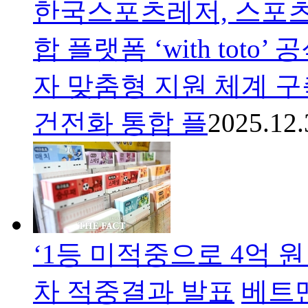
한국스포츠레저, 스포츠
합 플랫폼 ‘with tot
자 맞춤형 지원 체계 
건전화 통합 플
2025.12.
‘1등 미적중으로 4억 원
차 적중결과 발표
베트맨