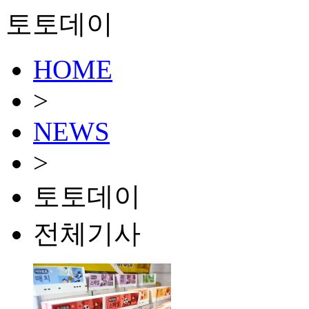
토토데이
HOME
>
NEWS
>
토토데이
전체기사