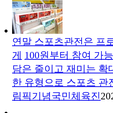
연말 스포츠관전은 프로
게
100원부터 참여 가
담은 줄이고 재미는 확대
한 유형으로 스포츠 관전
림픽기념국민체육진
20