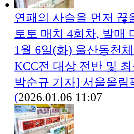
연패의 사슬을 먼저 끊을
토토 매치 4회차, 발매
1월 6일(화) 울산동천
KCC전 대상 전반 및 
박순규 기자] 서울올
(
2026.01.06 11:07