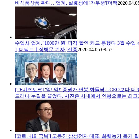
비식품상품 확대…업계, 실효성에 '갸우뚱'[더팩
2020.04.0
수입차 업계, '1000만 원' 파격 할인 카드 통했다
3월 수입 
↑[더팩트ㅣ장병문 기자] 신종
2020.04.05 08:57
[TF비즈토크] '억! 억!' 증권가 연봉 화들짝…CEO보다 더 
드러나 눈길을 끌었다. 사진은 사내에서 연봉으로는 최고가
[코로나19 '극복'] 고동진 삼성전자 대표, 화훼농가 돕기 