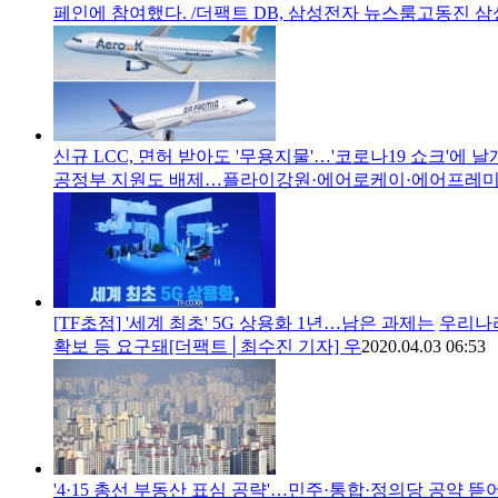
페인에 참여했다. /더팩트 DB, 삼성전자 뉴스룸고동진 
신규 LCC, 면허 받아도 '무용지물'…'코로나19 쇼크'에 
공정부 지원도 배제…플라이강원·에어로케이·에어프레미
[TF초점] '세계 최초' 5G 상용화 1년…남은 과제는
우리나라
확보 등 요구돼[더팩트│최수진 기자] 우
2020.04.03 06:53
'4·15 총선 부동산 표심 공략'…민주·통합·정의당 공약 