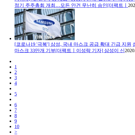
정기 주주총회 개최…모든 안건 무난히 승인[더팩트ㅣ
202
[코로나19 '극복'] 삼성, 국내 마스크 공급 확대 긴급 지원
마스크 33만개 기부[더팩트ㅣ이성락 기자] 삼성이 신
2020
1
2
3
4
5
6
7
8
9
10
>