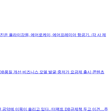
사진은 플라이강원, 에어로케이, 에어프레미아 항공기. /각 사 제
팩트 DB품질 개선·비즈니스 모델 발굴·중저가 요금제 출시·콘텐츠
 공약에 이목이 쏠리고 있다. /더팩트 DB규제책 두고 이견…주