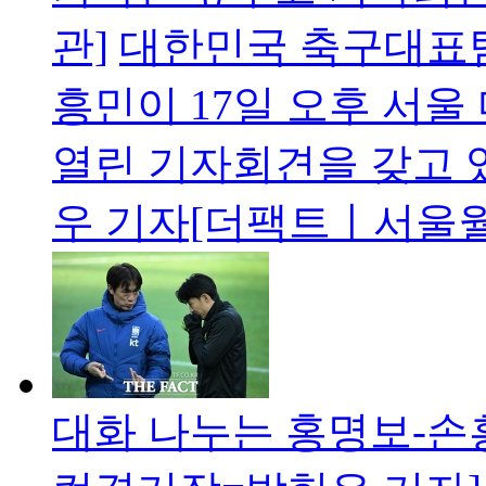
관]
대한민국 축구대표팀
흥민이 17일 오후 서
열린 기자회견을 갖고 
우 기자[더팩트ㅣ서울
대화 나누는 홍명보-손흥