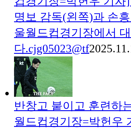
컵경기장=박헌우 기자]
명보 감독(왼쪽)과 손흥
울월드컵경기장에서 대
다.cjg05023@tf
2025.11.
반창고 붙이고 훈련하는
월드컵경기장=박헌우 기