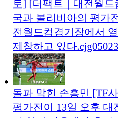
토]
[더팩트｜대전월드
국과 볼리비아의 평가전이
전월드컵경기장에서 열
제창하고 있다.cjg05023
돌파 막힌 손흥민 [TF
평가전이 13일 오후 