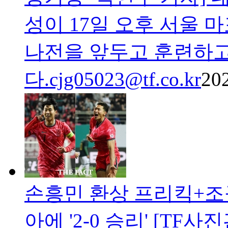
성이 17일 오후 서울
나전을 앞두고 훈련하고
다.cjg05023@tf.co.kr
202
손흥민 환상 프리킥+조
아에 '2-0 승리' [TF사진