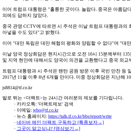
이어 트럼프 대통령은 "훌륭한 곳이다. 놀랍다. 중국은 아름답
의에도 답하지 않았다.
중국 관영 CCTV에 따르면 시 주석은 이날 트럼프 대통령과의
아넣을 수도 있다"고 밝혔다.
이어 "대만 독립은 대만 해협의 평화와 양립할 수 없다"며 "대
이날 양국 정상회담은 현지시간으로 오전 10시 15분께부터 135
및 지역 현안에 대해서도 양국이 의견을 교환했다고 중국 외교
트럼프 대통령과 시 주석은 톈탄 공원 방문 이후 국빈 만찬 등 
2017년 11월 이후 8년 6개월 만이다. 미중 정상회담은 지난해 
js8814@tf.co.kr
발로 뛰는 <더팩트>는 24시간 여러분의 제보를 기다립니다.
· 카카오톡: '더팩트제보' 검색
· 이메일:
jebo@tf.co.kr
· 뉴스 홈페이지:
https://talk.tf.co.kr/bbs/report/write
·
네이버 메인 더팩트 구독하고 [특종보자→]
·
그곳이 알고싶냐? [영상보기→]