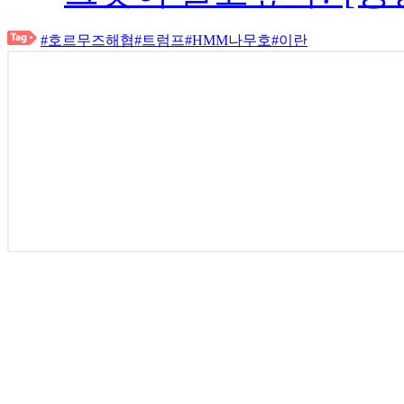
#호르무즈해협
#트럼프
#HMM나무호
#이란