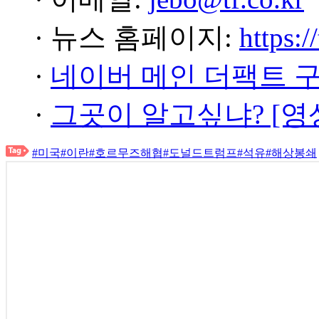
· 뉴스 홈페이지:
https:/
·
네이버 메인 더팩트 
·
그곳이 알고싶냐? [영
#미국
#이란
#호르무즈해협
#도널드트럼프
#석유
#해상봉쇄