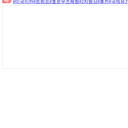
#미국이란
#트럼프
#호르무즈해협
#2차협상
#휴전
#국제유