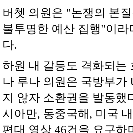
버쳇 의원은 "논쟁의 본
불투명한 예산 집행"이라
다.
하원 내 갈등도 격화되는 
나 루나 의원은 국방부가 
지 않자 소환권을 발동했다
시아만, 동중국해, 미국 내
편대 영상 46건을 요구하