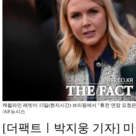
캐럴라인 레빗이 15일(현지시간) 브리핑에서 "휴전 연장 요청은
/AP.뉴시스
[더팩트ㅣ박지웅 기자] 