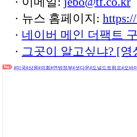
· 이메일:
jebo@tf.co.kr
· 뉴스 홈페이지:
https:/
·
네이버 메인 더팩트 
·
그곳이 알고싶냐? [영
#미국
#상원
#의회
#연방정부
#셧다운
#도널드트럼프
#오바