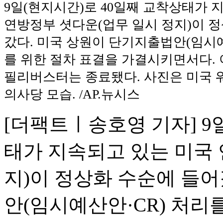
9일(현지시간)로 40일째 교착상태가 
연방정부 셧다운(업무 일시 정지)이 
갔다. 미국 상원이 단기지출법안(임시예
를 위한 절차 표결을 가결시키면서다.
필리버스터는 종료됐다. 사진은 미국 워싱
의사당 모습. /AP.뉴시스
[더팩트ㅣ송호영 기자] 9
태가 지속되고 있는 미국 
지)이 정상화 수순에 들어
안(임시예산안·CR) 처리