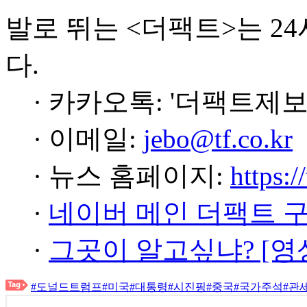
발로 뛰는 <더팩트>는 2
다.
· 카카오톡: '더팩트제보
· 이메일:
jebo@tf.co.kr
· 뉴스 홈페이지:
https:/
·
네이버 메인 더팩트 
·
그곳이 알고싶냐? [영
#도널드트럼프
#미국
#대통령
#시진핑
#중국
#국가주석
#관