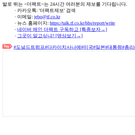
발로 뛰는 <더팩트>는 24시간 여러분의 제보를 기다립니다.
· 카카오톡: '더팩트제보' 검색
· 이메일:
jebo@tf.co.kr
· 뉴스 홈페이지:
https://talk.tf.co.kr/bbs/report/write
·
네이버 메인 더팩트 구독하고 [특종보자→]
·
그곳이 알고싶냐? [영상보기→]
#도널드트럼프
#다카이치사나에
#미국
#일본
#대통령
#총리