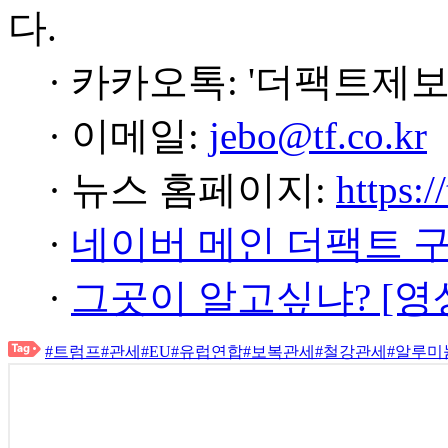
다.
· 카카오톡: '더팩트제보
· 이메일:
jebo@tf.co.kr
· 뉴스 홈페이지:
https:/
·
네이버 메인 더팩트 
·
그곳이 알고싶냐? [영
#트럼프
#관세
#EU
#유럽연합
#보복관세
#철강관세
#알루미