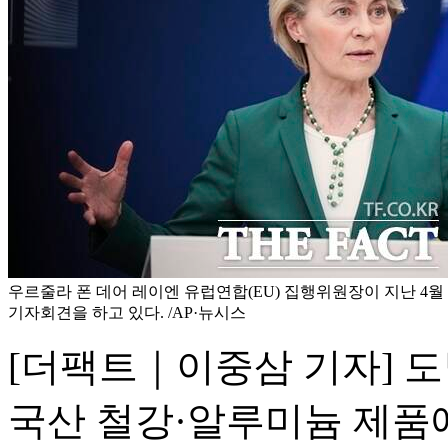
우르줄라 폰 데어 레이엔 유럽연합(EU) 집행위원장이 지난 4월
기자회견을 하고 있다. /AP·뉴시스
[더팩트｜이중삼 기자] 
국산 철강·알루미늄 제품에